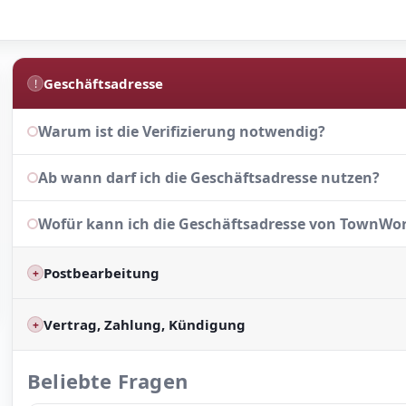
Geschäftsadresse
!
Warum ist die Verifizierung notwendig?
Ab wann darf ich die Geschäftsadresse nutzen?
Wofür kann ich die Geschäftsadresse von TownWo
Postbearbeitung
+
Wie erhalte ich meine Post bei TownWork?
Vertrag, Zahlung, Kündigung
+
Ist eine Selbstabholung meiner Post bei TownWor
Wie kann ich kündigen?
Beliebte Fragen