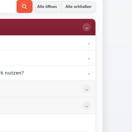
Alle öffnen
Alle schließen
⌄
⌄
⌄
rk nutzen?
⌄
⌄
⌄
⌄
k möglich?
⌄
⌄